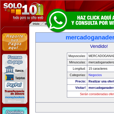
mercadoganade
Vendido!
Mayusculas:
MERCADOGANA
Minusculas:
mercadoganadero
Longitud:
15 caracteres
Categorias:
Negocios
Precio:
Realizar una ofer
Visitar!
mercadoganader
Serán consideradas ofer