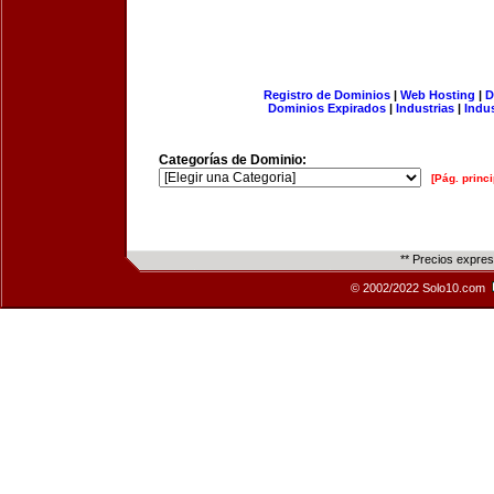
Registro de Dominios
|
Web Hosting
|
D
Dominios Expirados
|
Industrias
|
Indu
Categorías de Dominio:
[Pág. princi
** Precios expre
© 2002/2022 Solo10.com