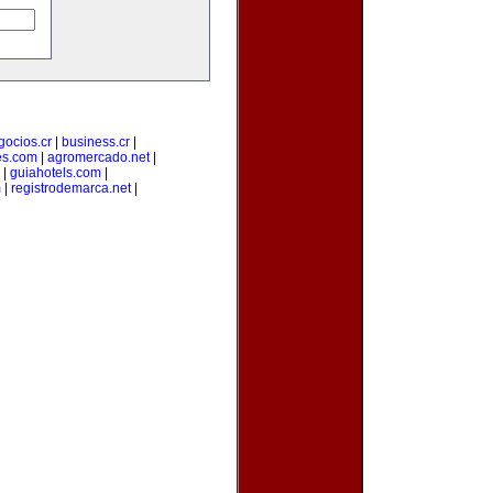
gocios.cr
|
business.cr
|
es.com
|
agromercado.net
|
|
guiahotels.com
|
m
|
registrodemarca.net
|