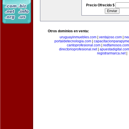
Precio Ofrecido $
Otros dominios en venta:
uruguayinmuebles.com
|
ventajoso.com
|
ne
portaldetecnologia.com
|
capacitacionparapym
cantoprofesional.com
|
redfamosos.com
directorioprofesional.net
|
apuestadigital.co
registrarmarca.net
|