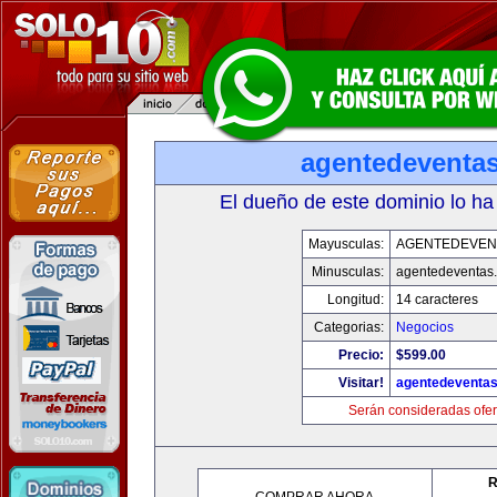
agentedeventa
El dueño de este dominio lo ha
Mayusculas:
AGENTEDEVEN
Minusculas:
agentedeventas
Longitud:
14 caracteres
Categorias:
Negocios
Precio:
$599.00
Visitar!
agentedeventa
Serán consideradas ofer
R