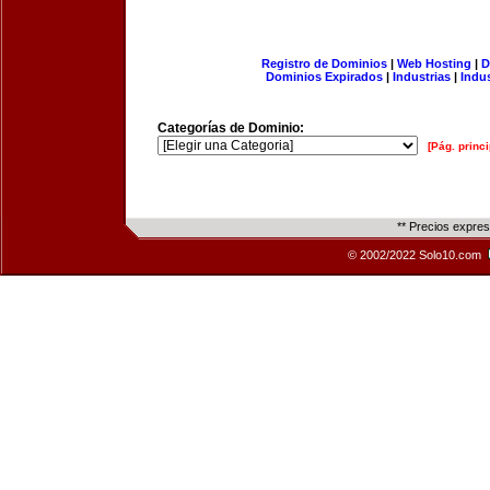
Registro de Dominios
|
Web Hosting
|
D
Dominios Expirados
|
Industrias
|
Indu
Categorías de Dominio:
[Pág. princi
** Precios expre
© 2002/2022 Solo10.com