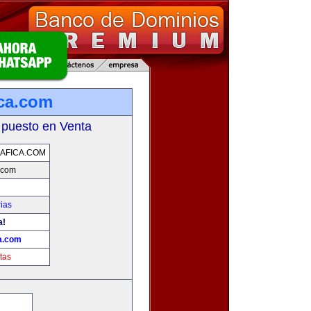
ica.com
 puesto en Venta
AFICA.COM
.com
ias
a!
a.com
tas