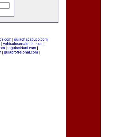
os.com
|
guiachacabuco.com
|
m
|
vehiculosenalquiler.com
|
com
|
laguiavirtual.com
|
m
|
guiaprofesional.com
|