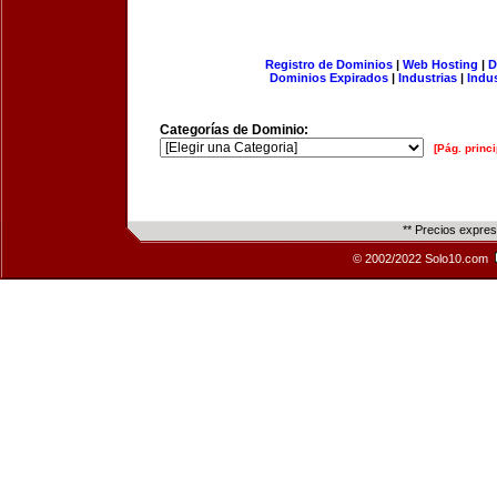
Registro de Dominios
|
Web Hosting
|
D
Dominios Expirados
|
Industrias
|
Indu
Categorías de Dominio:
[Pág. princi
** Precios expre
© 2002/2022 Solo10.com