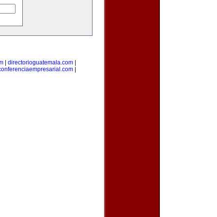
om
|
directorioguatemala.com
|
conferenciaempresarial.com
|