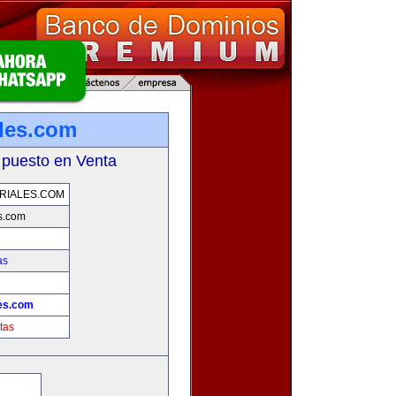
ales.com
 puesto en Venta
RIALES.COM
s.com
as
les.com
tas