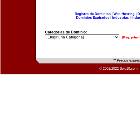
Registro de Dominios
|
Web Hosting
|
D
Dominios Expirados
|
Industrias
|
Indu
Categorías de Dominio:
[Pág. princi
** Precios expre
© 2002/2022 Solo10.com