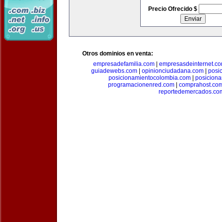
Precio Ofrecido $
Otros dominios en venta:
empresadefamilia.com
|
empresasdeinternet.c
guiadewebs.com
|
opinionciudadana.com
|
posi
posicionamientocolombia.com
|
posicion
programacionenred.com
|
comprahost.co
reportedemercados.co