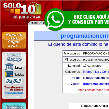
programacionen
El dueño de este dominio lo ha
Mayusculas:
PROGRAMACION
Minusculas:
programacionenre
Longitud:
17 caracteres
Categorias:
InformÃ¡tica y Com
Precio:
Realizar una oferta
Visitar!
programacionenr
Serán consideradas ofer
Realizar una Oferta