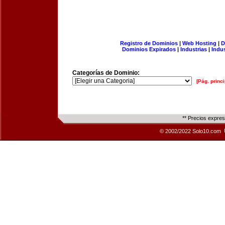
Registro de Dominios
|
Web Hosting
|
D
Dominios Expirados
|
Industrias
|
Indu
Categorías de Dominio:
[Pág. princi
** Precios expre
© 2002/2022 Solo10.com