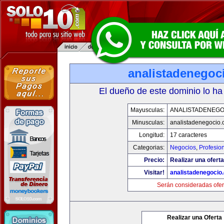
analistadenegoc
El dueño de este dominio lo ha
Mayusculas:
ANALISTADENEGO
Minusculas:
analistadenegocio
Longitud:
17 caracteres
Categorias:
Negocios
,
Profesio
Precio:
Realizar una oferta
Visitar!
analistadenegocio
Serán consideradas ofer
Realizar una Oferta