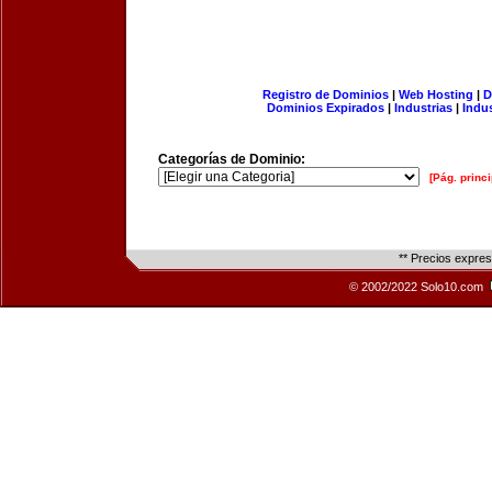
Registro de Dominios
|
Web Hosting
|
D
Dominios Expirados
|
Industrias
|
Indu
Categorías de Dominio:
[Pág. princi
** Precios expre
© 2002/2022 Solo10.com