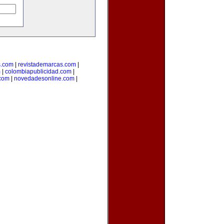
s.com
|
revistademarcas.com
|
m
|
colombiapublicidad.com
|
.com
|
novedadesonline.com
|