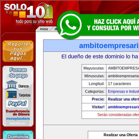
ambitoempresari
El dueño de este dominio lo ha
Mayusculas:
AMBITOEMPRESA
Minusculas:
ambitoempresaria
Longitud:
17 caracteres
Categorias:
Empresas e Indust
Precio:
Realizar una ofer
Visitar!
ambitoempresari
Serán consideradas ofer
Realizar una Oferta