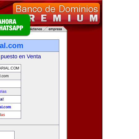
al.com
 puesto en Venta
RIAL.COM
l.com
rias
ta!
al.com
tas