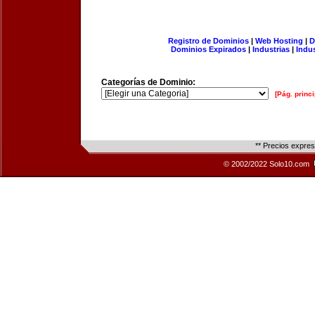
Registro de Dominios
|
Web Hosting
|
D
Dominios Expirados
|
Industrias
|
Indu
Categorías de Dominio:
[Pág. princi
** Precios expre
© 2002/2022 Solo10.com