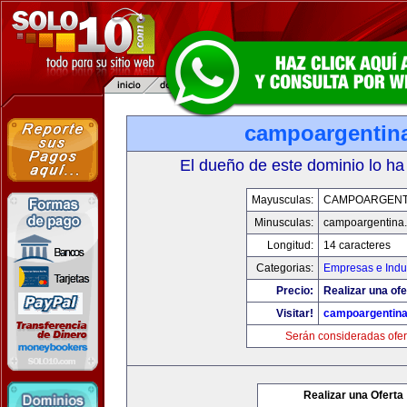
campoargentin
El dueño de este dominio lo ha
Mayusculas:
CAMPOARGENT
Minusculas:
campoargentina
Longitud:
14 caracteres
Categorias:
Empresas e Indu
Precio:
Realizar una ofe
Visitar!
campoargentin
Serán consideradas ofer
Realizar una Oferta