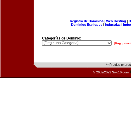
Registro de Dominios
|
Web Hosting
|
D
Dominios Expirados
|
Industrias
|
Indu
Categorías de Dominio:
[Pág. princi
** Precios expre
© 2002/2022 Solo10.com