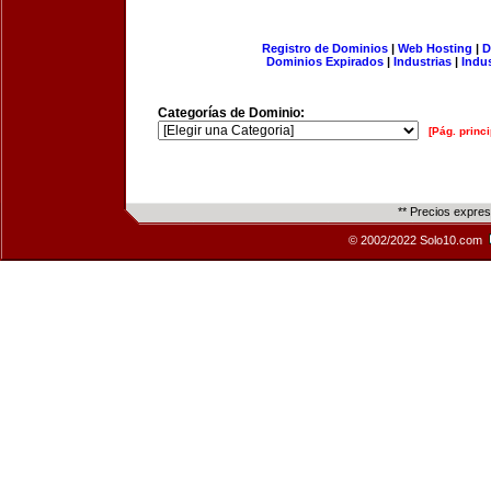
Registro de Dominios
|
Web Hosting
|
D
Dominios Expirados
|
Industrias
|
Indu
Categorías de Dominio:
[Pág. princi
** Precios expre
© 2002/2022 Solo10.com