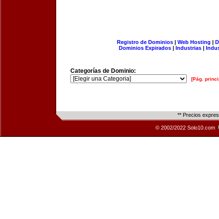
Registro de Dominios
|
Web Hosting
|
D
Dominios Expirados
|
Industrias
|
Indu
Categorías de Dominio:
[Pág. princi
** Precios expre
© 2002/2022 Solo10.com