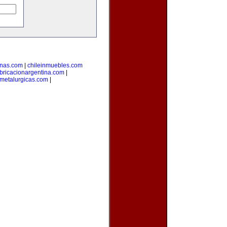
inas.com
|
chileinmuebles.com
bricacionargentina.com
|
smetalurgicas.com
|