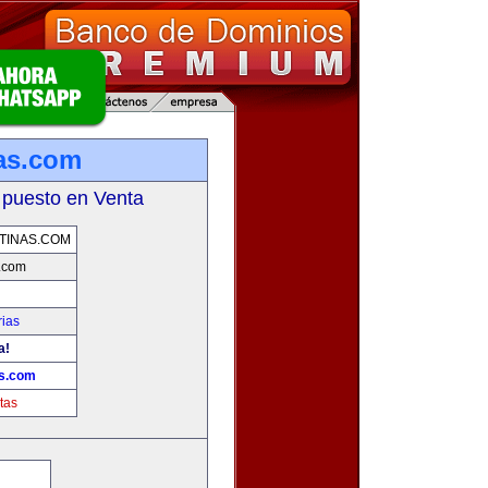
nas.com
 puesto en Venta
TINAS.COM
s.com
rias
a!
as.com
tas