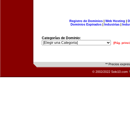
Registro de Dominios
|
Web Hosting
|
D
Dominios Expirados
|
Industrias
|
Indu
Categorías de Dominio:
[Pág. princi
** Precios expre
© 2002/2022 Solo10.com