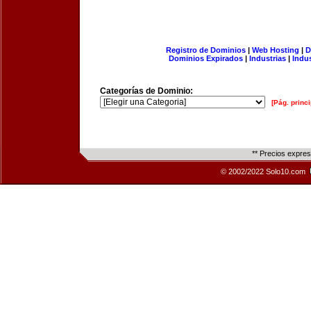
Registro de Dominios
|
Web Hosting
|
D
Dominios Expirados
|
Industrias
|
Indu
Categorías de Dominio:
[Pág. princi
** Precios expre
© 2002/2022 Solo10.com