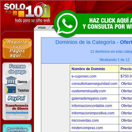
Dominios de la Categoría -
Ofer
12 dominios en esta categ
Mostrando 1 de 12
Nombre de Dominio
Precio
e-cupones.com
$750.
consultoriaenseguridad.com
Oferta
customersloyalty.com
Oferta
galeriaderegalos.com
Oferta
informacioncontable.com
Oferta
informacionimpositiva.com
Oferta
microventas.com
Oferta
mistercompras.com
Oferta