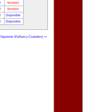
r!
Vendido!
r!
Vendido!
r!
Disponible
r!
Disponible
 Siguiente (PaÃ­ses y Ciudades) >>