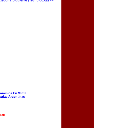
tegoria Siguiente (TecnologÃ­a) >>
ominios En Venta
strias Argentinas
pal]