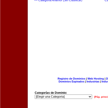
<< Categoria Anterior (Sin Clasificar)
Ca
Registro de Dominios
|
Web Hosting
|
D
Dominios Expirados
|
Industrias
|
Indu
Categorías de Dominio:
[Pág. princi