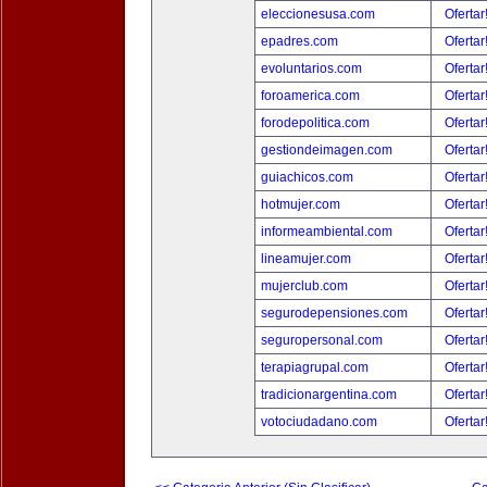
eleccionesusa.com
Ofertar
epadres.com
Ofertar
evoluntarios.com
Ofertar
foroamerica.com
Ofertar
forodepolitica.com
Ofertar
gestiondeimagen.com
Ofertar
guiachicos.com
Ofertar
hotmujer.com
Ofertar
informeambiental.com
Ofertar
lineamujer.com
Ofertar
mujerclub.com
Ofertar
segurodepensiones.com
Ofertar
seguropersonal.com
Ofertar
terapiagrupal.com
Ofertar
tradicionargentina.com
Ofertar
votociudadano.com
Ofertar