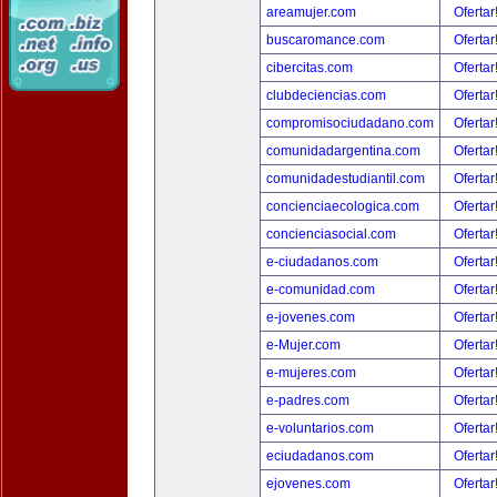
areamujer.com
Ofertar
buscaromance.com
Ofertar
cibercitas.com
Ofertar
clubdeciencias.com
Ofertar
compromisociudadano.com
Ofertar
comunidadargentina.com
Ofertar
comunidadestudiantil.com
Ofertar
concienciaecologica.com
Ofertar
concienciasocial.com
Ofertar
e-ciudadanos.com
Ofertar
e-comunidad.com
Ofertar
e-jovenes.com
Ofertar
e-Mujer.com
Ofertar
e-mujeres.com
Ofertar
e-padres.com
Ofertar
e-voluntarios.com
Ofertar
eciudadanos.com
Ofertar
ejovenes.com
Ofertar