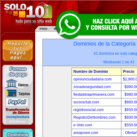
Dominios de la Categoría
42 dominios en esta categ
Mostrando 1 de 42
Nombre de Dominio
Precio
opinionciudadana.com
$2,900.
zonadeseguridad.com
$990.0
fiestadelaprimavera.com
$980.0
sociosclub.com
$660.0
registrosocial.com
$650.0
RegistroDeNombres.com
$600.0
e-Voto.com
$550.0
areajoven.com
Ofertar